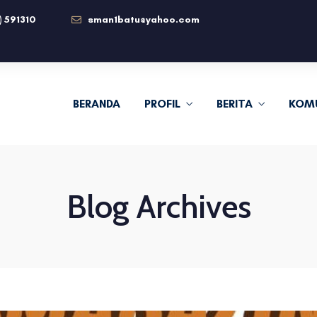
) 591310
sman1batu@yahoo.com
BERANDA
PROFIL
BERITA
KOM
Blog Archives