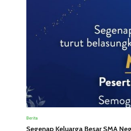
Berita
Segenap Keluarga Besar SMA Nege