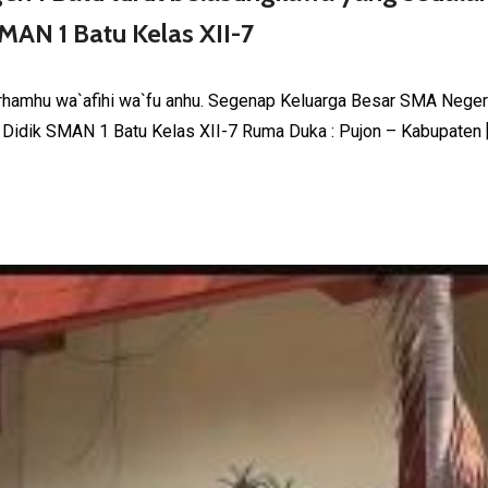
AN 1 Batu Kelas XII-7
ahu warhamhu wa`afihi wa`fu anhu. Segenap Keluarga Besar SMA Neg
Didik SMAN 1 Batu Kelas XII-7 Ruma Duka : Pujon – Kabupaten 