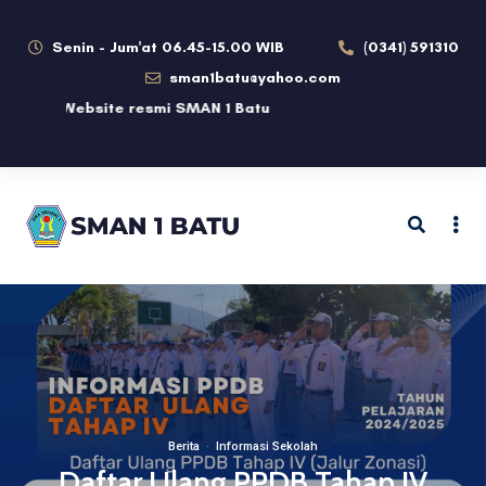
Senin - Jum'at 06.45-15.00 WIB
(0341) 591310
sman1batu@yahoo.com
g di Website resmi SMAN 1 Batu
Berita
·
Informasi Sekolah
Daftar Ulang PPDB Tahap IV