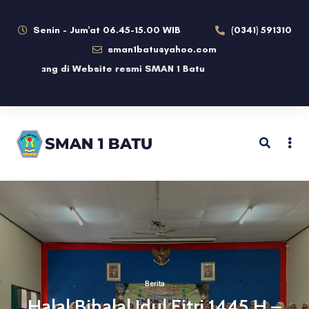
Senin - Jum'at 06.45-15.00 WIB
(0341) 591310
sman1batu@yahoo.com
datang di Website resmi SMAN 1 Batu
Berita
Halal Bihalal Idul Fitri 1445 H –