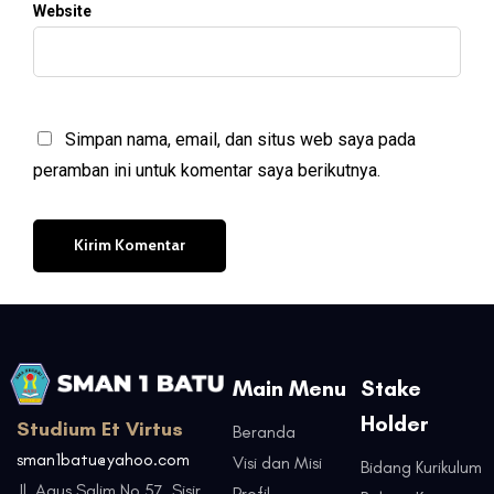
Website
Simpan nama, email, dan situs web saya pada
peramban ini untuk komentar saya berikutnya.
Main Menu
Stake
Holder
Studium Et Virtus
Beranda
sman1batu@yahoo.com
Visi dan Misi
Bidang Kurikulum
Jl. Agus Salim No.57, Sisir,
Profil