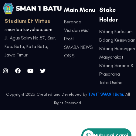
Main Menu
Stake
Holder
Studium Et Virtus
Beranda
sman1batu@yahoo.com
Visi dan Misi
Bidang Kurikulum
Jl. Agus Salim No.57, Sisir,
Profil
Bidang Kesiswaan
Kec. Batu, Kota Batu,
SMABA NEWS
Bidang Hubungan
Jawa Timur
OSIS
Masyarakat
Bidang Sarana &
Prasarana
Tata Usaha
Copyright 2023 Created and Developed by
TIM IT SMAN 1 Batu.
All
Right Reserved.
Hubungi Kami