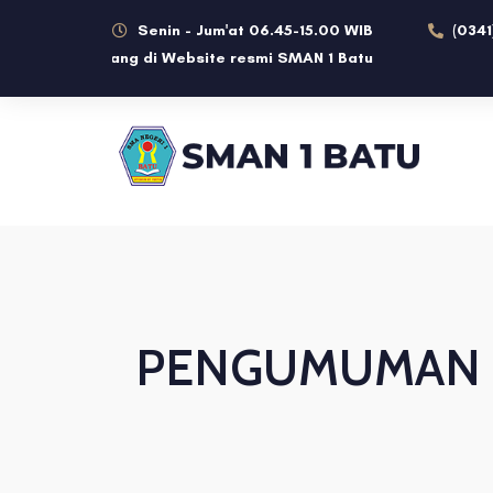
Senin - Jum'at 06.45-15.00 WIB
(0341
lamat datang di Website resmi SMAN 1 Batu
PENGUMUMAN KE