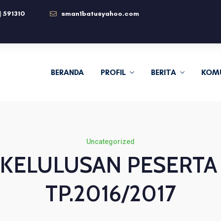
) 591310
sman1batu@yahoo.com
BERANDA
PROFIL
BERITA
KOM
Uncategorized
LULUSAN PESERTA D
TP.2016/2017