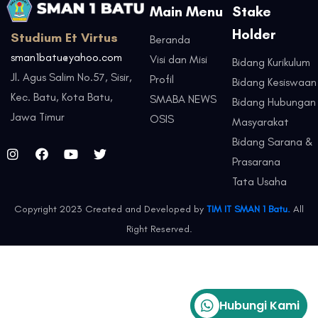
Main Menu
Stake
Holder
Studium Et Virtus
Beranda
sman1batu@yahoo.com
Visi dan Misi
Bidang Kurikulum
Jl. Agus Salim No.57, Sisir,
Profil
Bidang Kesiswaan
Kec. Batu, Kota Batu,
SMABA NEWS
Bidang Hubungan
Jawa Timur
OSIS
Masyarakat
Bidang Sarana &
Prasarana
Tata Usaha
Copyright 2023 Created and Developed by
TIM IT SMAN 1 Batu.
All
Right Reserved.
Hubungi Kami