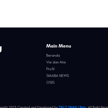
Main Menu
Beranda
Visi dan Misi
Profil
SMABA NEWS
OSIS
right 2023 Created and Developed by
TIM IT SMAN 1 Batu.
All Right Rese