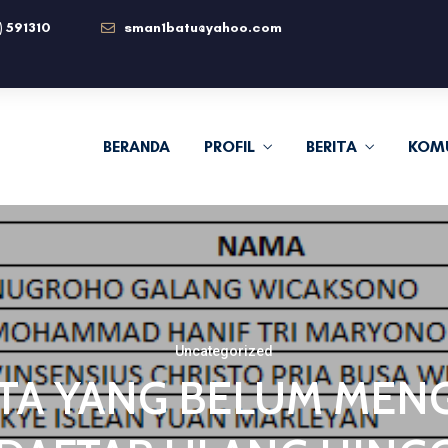
) 591310
sman1batu@yahoo.com
g di Website resmi SMAN 1 Batu
BERANDA
PROFIL
BERITA
KOM
Uncategorized
TA YANG BELUM MEN