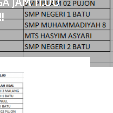
 JAM 11.00
!