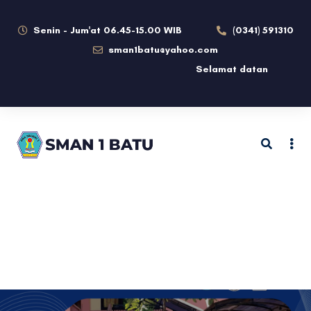
Senin - Jum'at 06.45-15.00 WIB
(0341) 591310
sman1batu@yahoo.com
Selamat datang di Website