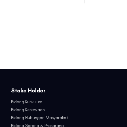
Stake Holder
Bidang Kurikulum
Bidang Kesiswaan
Bidang Hubungan Masyarakat
Bidang Sarana & Prasarana