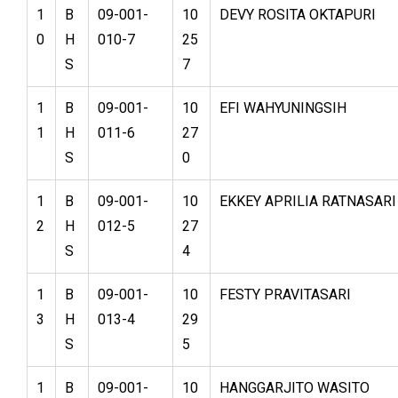
1
B
09-001-
10
DEVY ROSITA OKTAPURI
0
H
010-7
25
S
7
1
B
09-001-
10
EFI WAHYUNINGSIH
1
H
011-6
27
S
0
1
B
09-001-
10
EKKEY APRILIA RATNASARI
2
H
012-5
27
S
4
1
B
09-001-
10
FESTY PRAVITASARI
3
H
013-4
29
S
5
1
B
09-001-
10
HANGGARJITO WASITO