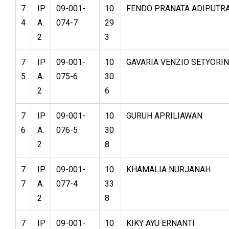
7
IP
09-001-
10
FENDO PRANATA ADIPUTR
4
A.
074-7
29
2
3
7
IP
09-001-
10
GAVARIA VENZIO SETYORIN
5
A.
075-6
30
2
6
7
IP
09-001-
10
GURUH APRILIAWAN
6
A.
076-5
30
2
8
7
IP
09-001-
10
KHAMALIA NURJANAH
7
A.
077-4
33
2
8
7
IP
09-001-
10
KIKY AYU ERNANTI