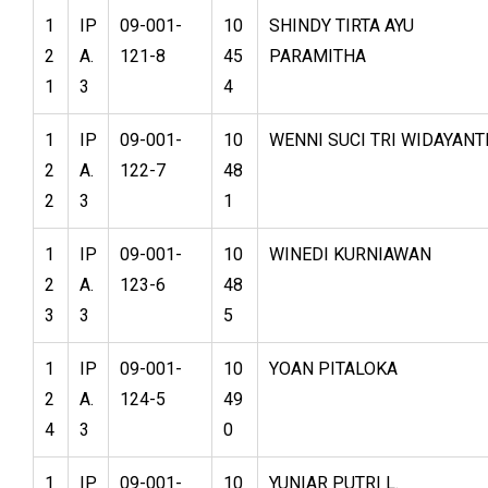
1
IP
09-001-
10
SHINDY TIRTA AYU
2
A.
121-8
45
PARAMITHA
1
3
4
1
IP
09-001-
10
WENNI SUCI TRI WIDAYANT
2
A.
122-7
48
2
3
1
1
IP
09-001-
10
WINEDI KURNIAWAN
2
A.
123-6
48
3
3
5
1
IP
09-001-
10
YOAN PITALOKA
2
A.
124-5
49
4
3
0
1
IP
09-001-
10
YUNIAR PUTRI L.