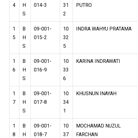
4
H
014-3
31
PUTRO
S
2
1
B
09-001-
10
INDRA WAHYU PRATAMA
5
H
015-2
32
S
5
1
B
09-001-
10
KARINA INDRAWATI
6
H
016-9
33
S
6
1
B
09-001-
10
KHUSNUN INAYAH
7
H
017-8
34
S
1
1
B
09-001-
10
MOCHAMAD NUZUL
8
H
018-7
37
FARCHAN