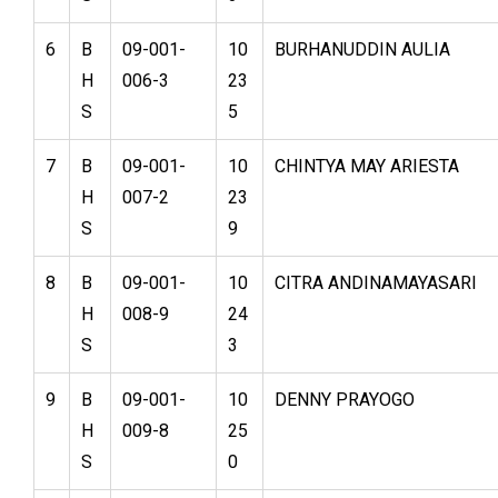
6
B
09-001-
10
BURHANUDDIN AULIA
H
006-3
23
S
5
7
B
09-001-
10
CHINTYA MAY ARIESTA
H
007-2
23
S
9
8
B
09-001-
10
CITRA ANDINAMAYASARI
H
008-9
24
S
3
9
B
09-001-
10
DENNY PRAYOGO
H
009-8
25
S
0