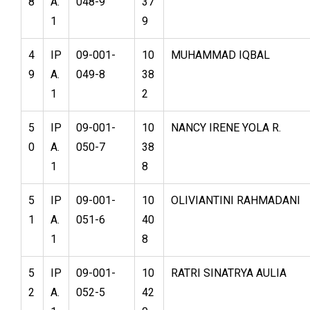
8
A.
048-9
37
1
9
4
IP
09-001-
10
MUHAMMAD IQBAL
9
A.
049-8
38
1
2
5
IP
09-001-
10
NANCY IRENE YOLA R.
0
A.
050-7
38
1
8
5
IP
09-001-
10
OLIVIANTINI RAHMADANI
1
A.
051-6
40
1
8
5
IP
09-001-
10
RATRI SINATRYA AULIA
2
A.
052-5
42