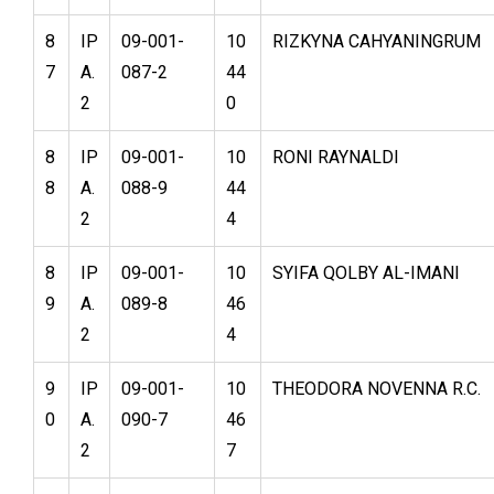
8
IP
09-001-
10
RIZKYNA CAHYANINGRUM
7
A.
087-2
44
2
0
8
IP
09-001-
10
RONI RAYNALDI
8
A.
088-9
44
2
4
8
IP
09-001-
10
SYIFA QOLBY AL-IMANI
9
A.
089-8
46
2
4
9
IP
09-001-
10
THEODORA NOVENNA R.C.
0
A.
090-7
46
2
7