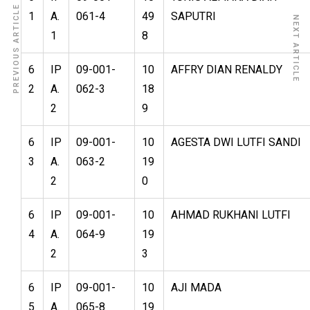
PREVIOUS ARTICLE
1
A.
061-4
49
SAPUTRI
NEXT ARTICLE
1
8
6
IP
09-001-
10
AFFRY DIAN RENALDY
2
A.
062-3
18
2
9
6
IP
09-001-
10
AGESTA DWI LUTFI SANDI
3
A.
063-2
19
2
0
6
IP
09-001-
10
AHMAD RUKHANI LUTFI
4
A.
064-9
19
2
3
6
IP
09-001-
10
AJI MADA
5
A.
065-8
19