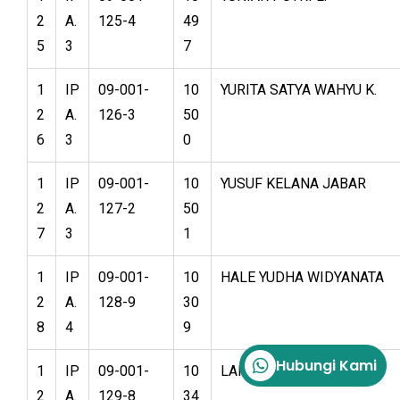
2
A.
125-4
49
5
3
7
1
IP
09-001-
10
YURITA SATYA WAHYU K.
2
A.
126-3
50
6
3
0
1
IP
09-001-
10
YUSUF KELANA JABAR
2
A.
127-2
50
7
3
1
1
IP
09-001-
10
HALE YUDHA WIDYANATA
2
A.
128-9
30
8
4
9
Hubungi Kami
1
IP
09-001-
10
LAILI NUR HAYATI
2
A.
129-8
34