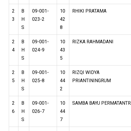
2
B
09-001-
10
RHIKI PRATAMA
3
H
023-2
42
S
8
2
B
09-001-
10
RIZKA RAHMADANI
4
H
024-9
43
S
5
2
B
09-001-
10
RIZQI WIDYA
5
H
025-8
44
PRIANTININGRUM
S
2
2
B
09-001-
10
SAMBA BAYU PERMATANTR
6
H
026-7
44
S
7