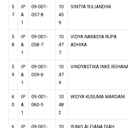
5
IP
09-001-
10
SINTYA YULIANDINI
7
A.
057-8
45
1
9
5
IP
09-001-
10
VIDYA NARASYA RUPA
8
A.
058-7
47
ADHIKA
1
7
5
IP
09-001-
10
VINDYASTIKA INKE ROHAN
9
A.
059-6
47
1
9
6
IP
09-001-
10
WIDYA KUSUMA WARDANI
0
A.
060-5
48
1
2
6
IP
09-001-
10
YUNIS ALFIANA DIAH