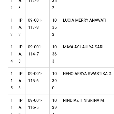
1
A.
112-9
35
2
3
2
1
IP
09-001-
10
LUCIA MERRY ANAWATI
1
A.
113-8
35
3
3
3
1
IP
09-001-
10
MAYA AYU AULYA SARI
1
A.
114-7
36
4
3
3
1
IP
09-001-
10
NENO ARSYA SWASTIKA G.
1
A.
115-6
39
5
3
0
1
IP
09-001-
10
NINDIAZTI NISRINA M.
1
A.
116-5
39