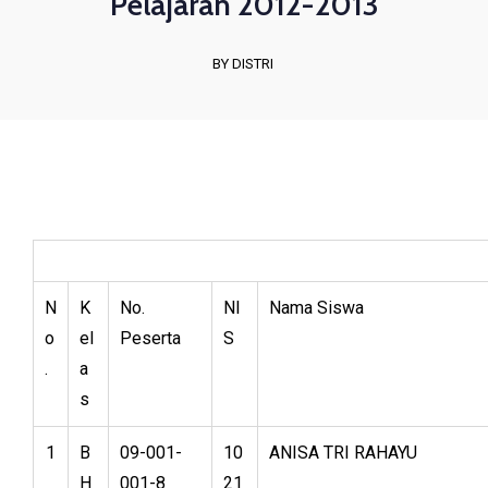
Pelajaran 2012-2013
BY DISTRI
N
K
No.
NI
Nama Siswa
o
el
Peserta
S
.
a
s
1
B
09-001-
10
ANISA TRI RAHAYU
H
001-8
21