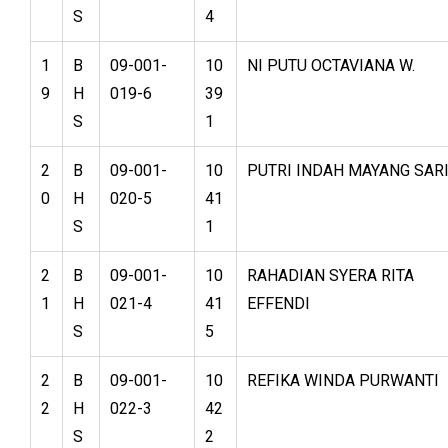
S
4
1
B
09-001-
10
NI PUTU OCTAVIANA W.
9
H
019-6
39
S
1
2
B
09-001-
10
PUTRI INDAH MAYANG SAR
0
H
020-5
41
S
1
2
B
09-001-
10
RAHADIAN SYERA RITA
1
H
021-4
41
EFFENDI
S
5
2
B
09-001-
10
REFIKA WINDA PURWANTI
2
H
022-3
42
S
2