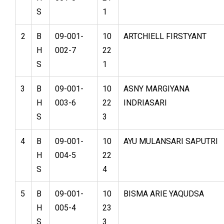
S
1
2
B
09-001-
10
ARTCHIELL FIRSTYANT
H
002-7
22
S
1
3
B
09-001-
10
ASNY MARGIYANA
H
003-6
22
INDRIASARI
S
3
4
B
09-001-
10
AYU MULANSARI SAPUTRI
H
004-5
22
S
4
5
B
09-001-
10
BISMA ARIE YAQUDSA
H
005-4
23
S
3