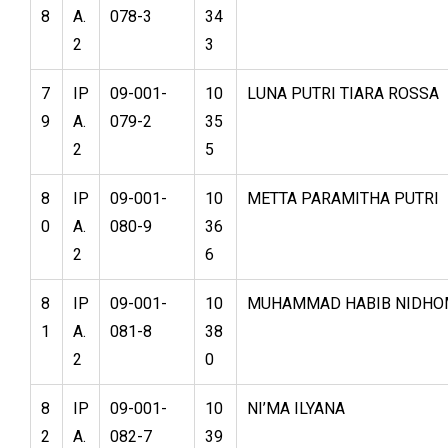
8
A.
078-3
34
2
3
7
IP
09-001-
10
LUNA PUTRI TIARA ROSSA
9
A.
079-2
35
2
5
8
IP
09-001-
10
METTA PARAMITHA PUTRI
0
A.
080-9
36
2
6
8
IP
09-001-
10
MUHAMMAD HABIB NIDHO
1
A.
081-8
38
2
0
8
IP
09-001-
10
NI’MA ILYANA
2
A.
082-7
39