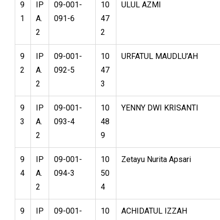
9
IP
09-001-
10
ULUL AZMI
1
A.
091-6
47
2
2
9
IP
09-001-
10
URFATUL MAUDLU’AH
2
A.
092-5
47
2
3
9
IP
09-001-
10
YENNY DWI KRISANTI
3
A.
093-4
48
2
9
9
IP
09-001-
10
Zetayu Nurita Apsari
4
A.
094-3
50
2
4
9
IP
09-001-
10
ACHIDATUL IZZAH