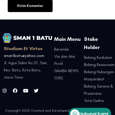
Main Menu
Stake
Holder
Studium Et Virtus
Beranda
sman1batu@yahoo.com
Visi dan Misi
Bidang Kurikulum
Jl. Agus Salim No.57, Sisir,
Profil
Bidang Kesiswaan
Kec. Batu, Kota Batu,
SMABA NEWS
Bidang Hubungan
Jawa Timur
OSIS
Masyarakat
Bidang Sarana &
Prasarana
Tata Usaha
Copyright 2023 Created and Developed by
TIM IT SMAN 1 Batu.
All
Hubungi Kami