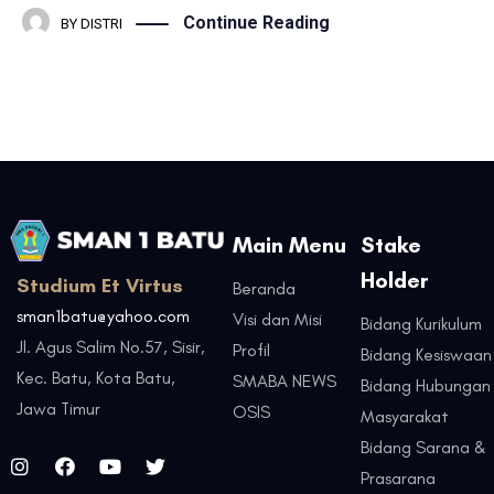
Continue Reading
BY
DISTRI
Main Menu
Stake
Holder
Studium Et Virtus
Beranda
sman1batu@yahoo.com
Visi dan Misi
Bidang Kurikulum
Jl. Agus Salim No.57, Sisir,
Profil
Bidang Kesiswaan
Kec. Batu, Kota Batu,
SMABA NEWS
Bidang Hubungan
Jawa Timur
OSIS
Masyarakat
Bidang Sarana &
Prasarana