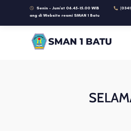
Senin - Jum'at 06.45-15.00 WIB
(0341
elamat datang di Website resmi SMAN 1 Batu
SELAM