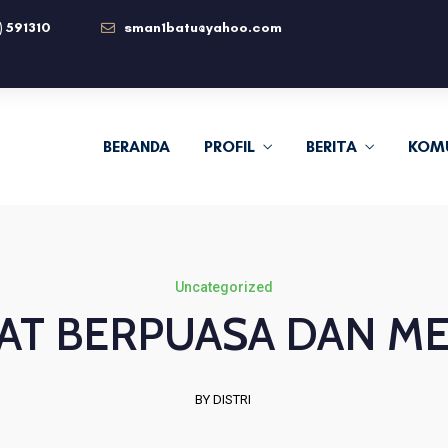
) 591310
sman1batu@yahoo.com
BERANDA
PROFIL
BERITA
KOM
Uncategorized
AT BERPUASA DAN M
BY DISTRI